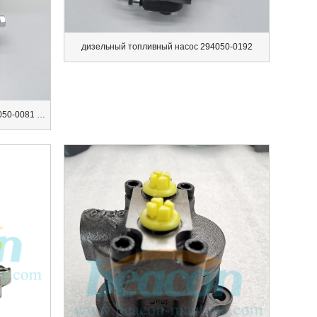
дизельный топливный насос 294050-0192
Инжекционный масляный насос 294050-0081 2940500081