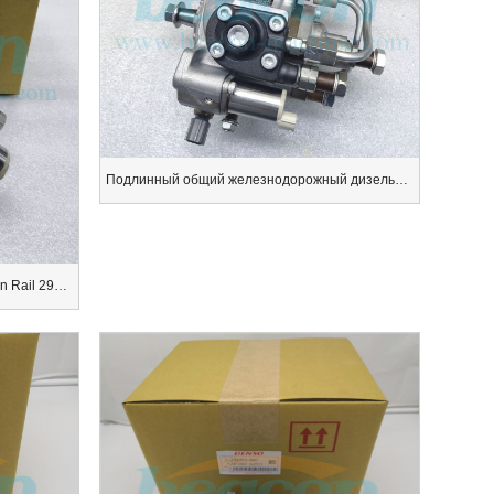
Подлинный общий железнодорожный дизельный насос 294050-0441
Дизельный топливный насос Common Rail 294000-0592