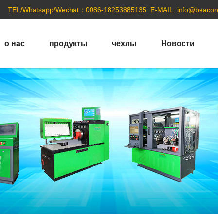
TEL/Whatsapp/Wechat：0086-18253885135
E-MAIL:
info@beacon
о нас
продукты
чехлы
Новости