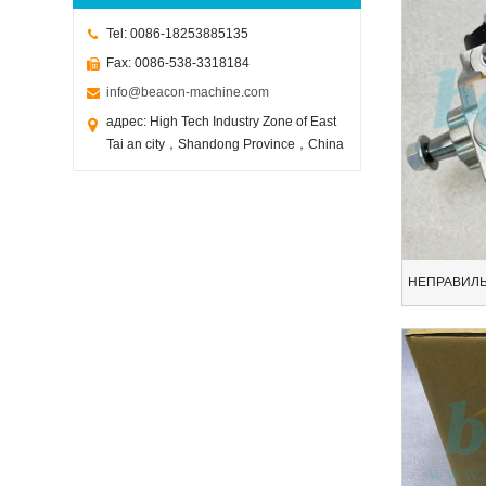
Tel: 0086-18253885135
Fax: 0086-538-3318184
info@beacon-machine.com
адрес: High Tech Industry Zone of East
Tai an city，Shandong Province，China