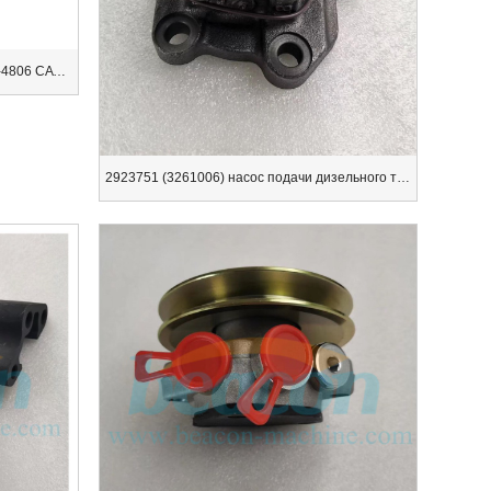
Дизельный насос для перекачки 426-4806 CAT323 C6.6 масляный насос 47957315 насос подачи дизельного топлива
2923751 (3261006) насос подачи дизельного топлива насос перекачки масла