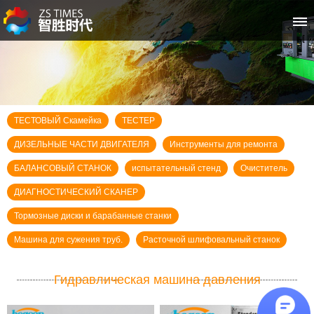
首页
关于智胜时代
ТЕСТОВЫЙ Скамейка
ТЕСТЕР
空压机系列
ДИЗЕЛЬНЫЕ ЧАСТИ ДВИГАТЕЛЯ
Инструменты для ремонта
冷水机系列
БАЛАНСОВЫЙ СТАНОК
испытательный стенд
Очиститель
ДИАГНОСТИЧЕСКИЙ СКАНЕР
客户案例
Тормозные диски и барабанные станки
新闻资讯
Машина для сужения труб.
Расточной шлифовальный станок
售后服务
Гидравлическая машина давления
联系我们