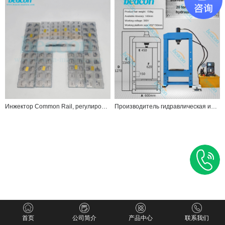
Инжектор Common Rail, регулировочные шайбы, прокладки, ремонтные комплекты для Bo B11 B12 B13 B14 B16 B22 B25 B26 B27 B31
Производитель гидравлическая испытания на сжатие на стенде
首页
公司简介
产品中心
联系我们