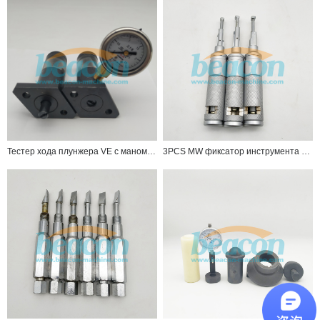
Тестер хода плунжера VE с манометром для дизельного насоса
3PCS MW фиксатор инструмента для ремонтника дизельного насоса