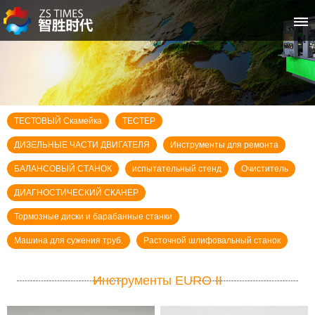
首页
关于智胜时代
ТЕСТОВЫЙ Скамейка
ТЕСТЕР
空压机系列
ДИЗЕЛЬНЫЕ ЧАСТИ ДВИГАТЕЛЯ
Инструменты для ремонта
冷水机系列
БАЛАНСОВЫЙ СТАНОК
испытательный стенд
Очиститель
ДИАГНОСТИЧЕСКИЙ СКАНЕР
客户案例
Тормозные диски и барабанные станки
新闻资讯
Машина для сужения труб.
Расточной шлифовальный станок
售后服务
Инструменты EURO II
联系我们